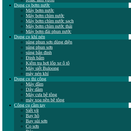
Dụng cụ bơm nước
Máy bơm nước
Máy bơm chìm nước
Máy bơm chìm nước sạch
Máy bơm chìm nước thải
Máy bơm đài phun nước
Dụng cụ khí nén
súng phun sơn dùng điện
súng phun sơn
súng bắn đinh
Đinh bấm
Kiểm tra hơi lốp xe ô tô
Máy siết Buloong
máy nén khí
Dụng cụ thi công
Máy đầm
Dây dầm
Máy cưa bê tông
máy xoa nền bê tông
Công cụ cầm tay
Siết vít
Bay hồ
Bay sủi sơn
Cọ sơn