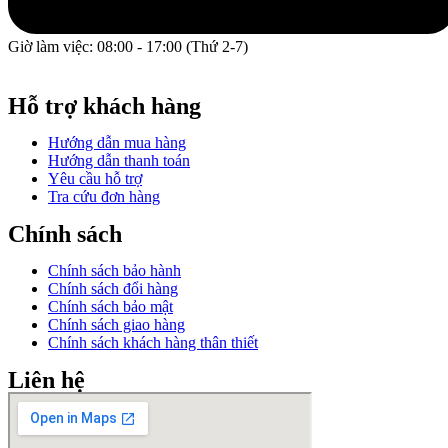
Giờ làm việc: 08:00 - 17:00 (Thứ 2-7)
GPĐKKD: 0317609827 do chi cục Sở Kế Hoạch và Đầu Tư
Thành phố Hồ Chí Minh cấp ngày 16/12/2022.
Hỗ trợ khách hàng
Hướng dẫn mua hàng
Hướng dẫn thanh toán
Yêu cầu hỗ trợ
Tra cứu đơn hàng
Chính sách
Chính sách bảo hành
Chính sách đổi hàng
Chính sách bảo mật
Chính sách giao hàng
Chính sách khách hàng thân thiết
Liên hệ
Facebook
Instagram
Email
Youtube