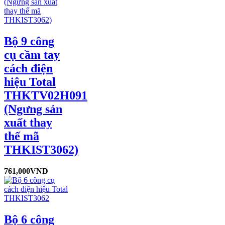
Bộ 9 công
cụ cầm tay
cách điện
hiệu Total
THKTV02H091
(Ngưng sản
xuất thay
thế mã
THKIST3062)
761,000
VND
Bộ 6 công