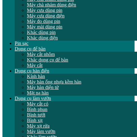
Máy chà nhám dùng điện
Máy cưa dùng pin
Máy cưa dùng điện
Máy đo dùng pin
Máy mài dùng pin
Khác dùng pin
Khác dùng điện
Pin sạc
Dụng cụ để bàn
Máy cắt nhôm
Khác dụng cụ để bàn
Máy cắt
Dụng cụ hàn điện
Kính hàn
Máy hàn ống nhựa kềm hàn
Máy hàn điện tử
Mặt nạ hàn
Dụng cụ làm vườn
Máy cắt cỏ
Bình phun
Bình tưới
Bình xịt
Máy xịt rửa
Máy làm vườn
Khác làm vườn