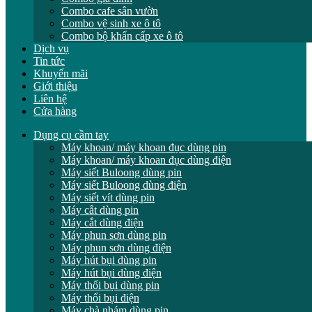
Combo cafe sân vườn
Combo vệ sinh xe ô tô
Combo bộ khẩn cấp xe ô tô
Dịch vụ
Tin tức
Khuyến mãi
Giới thiệu
Liên hệ
Cửa hàng
Dụng cụ cầm tay
Máy khoan/ máy khoan đục dùng pin
Máy khoan/ máy khoan đục dùng điện
Máy siết Buloong dùng pin
Máy siết Buloong dùng điện
Máy siết vít dùng pin
Máy cắt dùng pin
Máy cắt dùng điện
Máy phun sơn dùng pin
Máy phun sơn dùng điện
Máy hút bụi dùng pin
Máy hút bụi dùng điện
Máy thổi bụi dùng pin
Máy thổi bụi điện
Máy chà nhám dùng pin