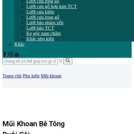
Lưỡi cưa lọng gỗ
Lưỡi cưa gỗ hợp kim TCT
Lưỡi cưa kiếm
Lưỡi cưa lọng gỗ
Lười bào nhám xếp
Lưỡi bào TCT
Ke góc nam châm
Khác phụ kiện
Khác
Facebook
Instagram
Youtube
Trường
tìm
Tìm
kiếm
kiếm
Trang chủ
Phụ kiện
Mũi khoan
Mũi Khoan Bê Tông