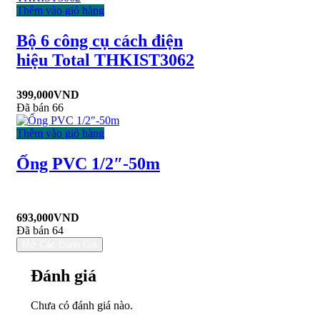
Thêm vào giỏ hàng
Bộ 6 công cụ cách điện
hiệu Total THKIST3062
399,000
VND
Đã bán 66
Thêm vào giỏ hàng
Ống PVC 1/2″-50m
693,000
VND
Đã bán 64
Mở Các Đánh Giá
Đánh giá
Chưa có đánh giá nào.