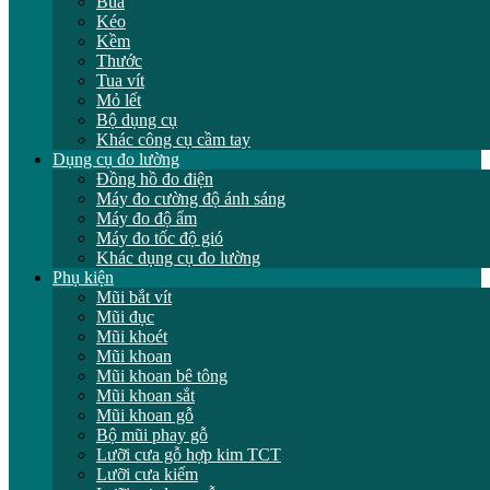
Búa
Kéo
Kềm
Thước
Tua vít
Mỏ lết
Bộ dụng cụ
Khác công cụ cầm tay
Dụng cụ đo lường
Đồng hồ đo điện
Máy đo cường độ ánh sáng
Máy đo độ ẩm
Máy đo tốc độ gió
Khác dụng cụ đo lường
Phụ kiện
Mũi bắt vít
Mũi đục
Mũi khoét
Mũi khoan
Mũi khoan bê tông
Mũi khoan sắt
Mũi khoan gỗ
Bộ mũi phay gỗ
Lưỡi cưa gỗ hợp kim TCT
Lưỡi cưa kiếm