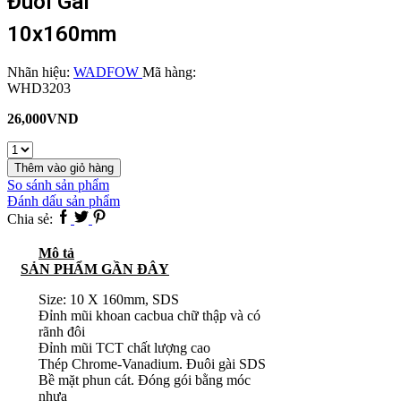
Đuôi Gài
10x160mm
Nhãn hiệu:
WADFOW
Mã hàng:
WHD3203
26,000
VND
Mũi
khoan
Thêm vào giỏ hàng
bê
So sánh sản phẩm
tông
Đánh dấu sản phẩm
đuôi
Facebook
Twitter
Pinterest
Chia sẻ:
gài
10x160mm
Mô tả
số
SẢN PHẨM GẦN ĐÂY
lượng
Size: 10 X 160mm, SDS
Đỉnh mũi khoan cacbua chữ thập và có
rãnh đôi
Đỉnh mũi TCT chất lượng cao
Thép Chrome-Vanadium. Đuôi gài SDS
Bề mặt phun cát. Đóng gói bằng móc
nhựa