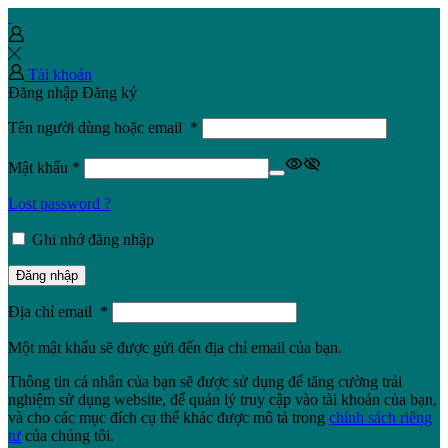
Tài khoản
Đăng nhập
Đăng ký
Tên người dùng hoặc email
*
Mật khẩu
*
Lost password ?
Ghi nhớ đăng nhập
Đăng nhập
Địa chỉ email
*
Một mật khẩu sẽ được gửi đến địa chỉ email của bạn.
Thông tin cá nhân của bạn sẽ được sử dụng để tăng cường trải
nghiệm sử dụng website, để quản lý truy cập vào tài khoản của bạn,
và cho các mục đích cụ thể khác được mô tả trong
chính sách riêng
tư
của chúng tôi.