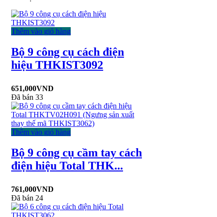
Thêm vào giỏ hàng
Bộ 9 công cụ cách điện
hiệu THKIST3092
651,000
VND
Đã bán 33
Thêm vào giỏ hàng
Bộ 9 công cụ cầm tay cách
điện hiệu Total THK...
761,000
VND
Đã bán 24