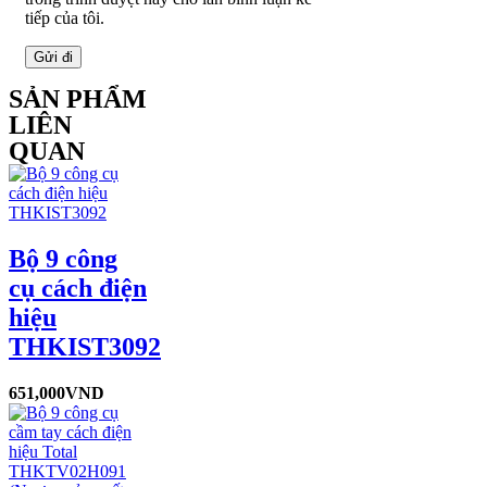
tiếp của tôi.
SẢN PHẨM
LIÊN
QUAN
Bộ 9 công
cụ cách điện
hiệu
THKIST3092
651,000
VND