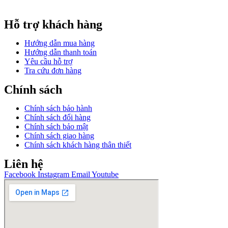
GPĐKKD: 0317609827 do chi cục Sở Kế Hoạch và Đầu Tư
Thành phố Hồ Chí Minh cấp ngày 16/12/2022.
Hỗ trợ khách hàng
Hướng dẫn mua hàng
Hướng dẫn thanh toán
Yêu cầu hỗ trợ
Tra cứu đơn hàng
Chính sách
Chính sách bảo hành
Chính sách đổi hàng
Chính sách bảo mật
Chính sách giao hàng
Chính sách khách hàng thân thiết
Liên hệ
Facebook
Instagram
Email
Youtube