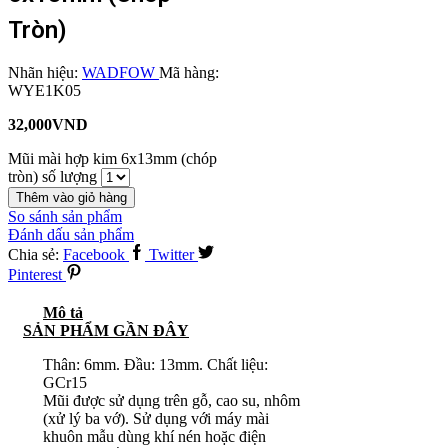
Tròn)
Nhãn hiệu:
WADFOW
Mã hàng:
WYE1K05
32,000
VND
Mũi mài hợp kim 6x13mm (chóp
tròn) số lượng
Thêm vào giỏ hàng
So sánh sản phẩm
Đánh dấu sản phẩm
Chia sẻ:
Facebook
Twitter
Pinterest
Mô tả
SẢN PHẨM GẦN ĐÂY
Thân: 6mm. Đầu: 13mm. Chất liệu:
GCr15
Mũi được sử dụng trên gỗ, cao su, nhôm
(xử lý ba vớ). Sử dụng với máy mài
khuôn mẫu dùng khí nén hoặc điện