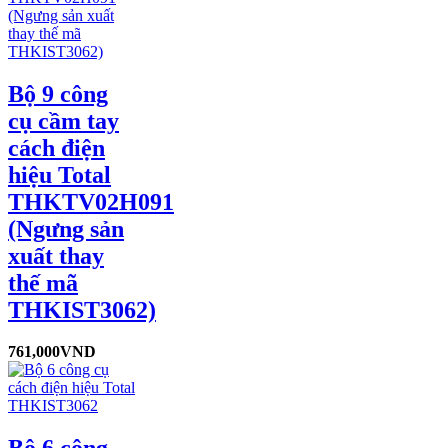
Bộ 9 công
cụ cầm tay
cách điện
hiệu Total
THKTV02H091
(Ngưng sản
xuất thay
thế mã
THKIST3062)
761,000
VND