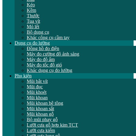
Kéo
Kềm
Thước
Tua vít
Mỏ lết
Bộ dụng cụ
Khác công cụ cầm tay
Dụng cụ đo lường
Đồng hồ đo điện
Máy đo cường độ ánh sáng
Máy đo độ ẩm
Máy đo tốc độ gió
Khác dụng cụ đo lường
Phụ kiện
Mũi bắt vít
Mũi đục
Mũi khoét
Mũi khoan
Mũi khoan bê tông
Mũi khoan sắt
Mũi khoan gỗ
Bộ mũi phay gỗ
Lưỡi cưa gỗ hợp kim TCT
Lưỡi cưa kiếm
Lưỡi cưa lọng gỗ