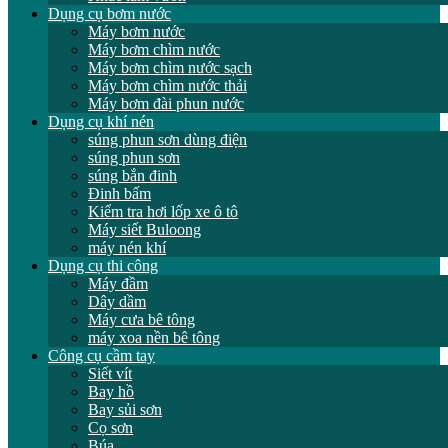
Dụng cụ bơm nước
Máy bơm nước
Máy bơm chìm nước
Máy bơm chìm nước sạch
Máy bơm chìm nước thải
Máy bơm đài phun nước
Dụng cụ khí nén
súng phun sơn dùng điện
súng phun sơn
súng bắn đinh
Đinh bấm
Kiểm tra hơi lốp xe ô tô
Máy siết Buloong
máy nén khí
Dụng cụ thi công
Máy đầm
Dây dầm
Máy cưa bê tông
máy xoa nền bê tông
Công cụ cầm tay
Siết vít
Bay hồ
Bay sủi sơn
Cọ sơn
Búa