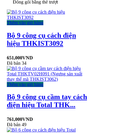
Đóng gói bằng thẻ trượt
Thêm vào giỏ hàng
Bộ 9 công cụ cách điện
hiệu THKIST3092
651,000
VND
Đã bán 34
Thêm vào giỏ hàng
Bộ 9 công cụ cầm tay cách
điện hiệu Total THK...
761,000
VND
Đã bán 49