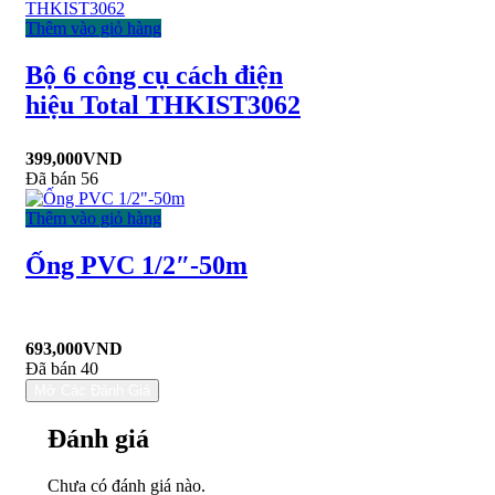
Thêm vào giỏ hàng
Bộ 6 công cụ cách điện
hiệu Total THKIST3062
399,000
VND
Đã bán 56
Thêm vào giỏ hàng
Ống PVC 1/2″-50m
693,000
VND
Đã bán 40
Mở Các Đánh Giá
Đánh giá
Chưa có đánh giá nào.