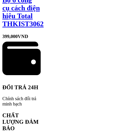
Bộ 6 công
cụ cách điện
hiệu Total
THKIST3062
399,000
VND
ĐỔI TRẢ 24H
Chính sách đổi trả
minh bạch
CHẤT
LƯỢNG ĐẢM
BẢO