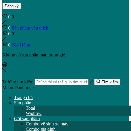
Đăng ký
0
0
0
Sản phẩm yêu thích
0
0
0
Giỏ Hàng
Không có sản phẩm nào trong giỏ.
Trường tìm kiếm
Tìm kiếm
Menu
Danh mục
Trang chủ
Sản phẩm
Total
Wadfow
Gói sản phẩm
Combo vệ sinh xe máy
Combo gia đình