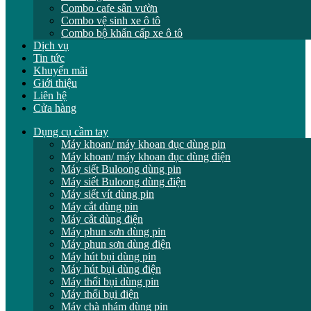
Combo cafe sân vườn
Combo vệ sinh xe ô tô
Combo bộ khẩn cấp xe ô tô
Dịch vụ
Tin tức
Khuyến mãi
Giới thiệu
Liên hệ
Cửa hàng
Dụng cụ cầm tay
Máy khoan/ máy khoan đục dùng pin
Máy khoan/ máy khoan đục dùng điện
Máy siết Buloong dùng pin
Máy siết Buloong dùng điện
Máy siết vít dùng pin
Máy cắt dùng pin
Máy cắt dùng điện
Máy phun sơn dùng pin
Máy phun sơn dùng điện
Máy hút bụi dùng pin
Máy hút bụi dùng điện
Máy thổi bụi dùng pin
Máy thổi bụi điện
Máy chà nhám dùng pin