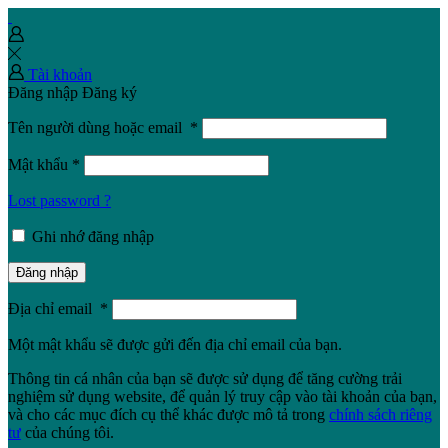
Tài khoản
Đăng nhập
Đăng ký
Tên người dùng hoặc email
*
Mật khẩu
*
Lost password ?
Ghi nhớ đăng nhập
Đăng nhập
Địa chỉ email
*
Một mật khẩu sẽ được gửi đến địa chỉ email của bạn.
Thông tin cá nhân của bạn sẽ được sử dụng để tăng cường trải
nghiệm sử dụng website, để quản lý truy cập vào tài khoản của bạn,
và cho các mục đích cụ thể khác được mô tả trong
chính sách riêng
tư
của chúng tôi.