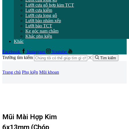
Lưỡi cưa gỗ hợp kim TCT
Lưỡi cưa kiếm
Lưỡi cưa lọng gỗ
Lười bào nhám xếp
Lưỡi bào TCT
Ke góc nam châm
Khác phụ kiện
Khác
Facebook
Instagram
Youtube
Trường tìm kiếm
Tìm kiếm
Trang chủ
Phụ kiện
Mũi khoan
Mũi Mài Hợp Kim
6x13mm (chóp