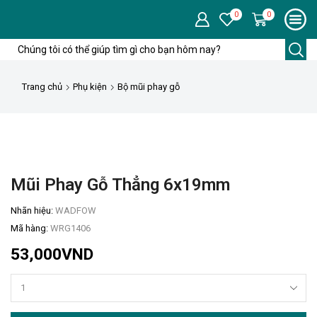
0
0
Trường
tìm
kiếm
Trang chủ
Phụ kiện
Bộ mũi phay gỗ
Mũi Phay Gỗ Thẳng 6x19mm
Nhãn hiệu:
WADFOW
Mã hàng:
WRG1406
53,000
VND
Mũi
phay