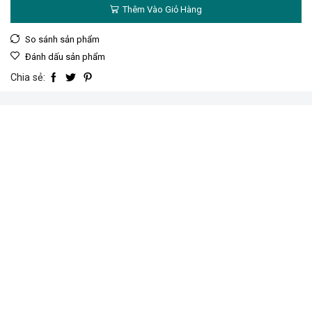
gỗ
Thêm Vào Giỏ Hàng
thẳng
6x19mm
số
So sánh sản phẩm
lượng
Đánh dấu sản phẩm
Chia sẻ: