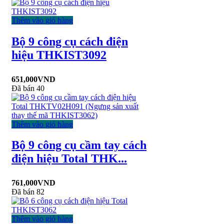
Thêm vào giỏ hàng
Bộ 9 công cụ cách điện
hiệu THKIST3092
651,000
VND
Đã bán 40
Thêm vào giỏ hàng
Bộ 9 công cụ cầm tay cách
điện hiệu Total THK...
761,000
VND
Đã bán 82
Thêm vào giỏ hàng