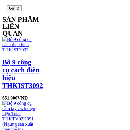
SẢN PHẨM
LIÊN
QUAN
Bộ 9 công
cụ cách điện
hiệu
THKIST3092
651,000
VND