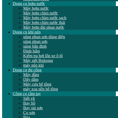
Dụng cụ bơm nước
Máy bơm nước
Máy bơm chìm nước
Máy bơm chìm nước sạch
Máy bơm chìm nước thải
Máy bơm đài phun nước
Dụng cụ khí nén
súng phun sơn dùng điện
súng phun sơn
súng bắn đinh
Đinh bấm
Kiểm tra hơi lốp xe ô tô
Máy siết Buloong
máy nén khí
Dụng cụ thi công
Máy đầm
Dây dầm
Máy cưa bê tông
máy xoa nền bê tông
Công cụ cầm tay
Siết vít
Bay hồ
Bay sủi sơn
Cọ sơn
Búa