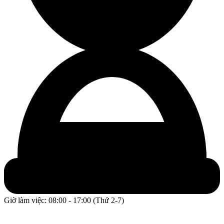
Giờ làm việc: 08:00 - 17:00 (Thứ 2-7)
GPĐKKD: 0317609827 do chi cục Sở Kế Hoạch và Đầu Tư
Thành phố Hồ Chí Minh cấp ngày 16/12/2022.