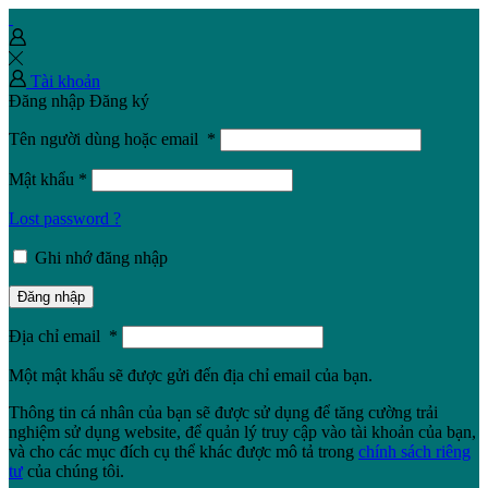
Tài khoản
Đăng nhập
Đăng ký
Tên người dùng hoặc email
*
Mật khẩu
*
Lost password ?
Ghi nhớ đăng nhập
Đăng nhập
Địa chỉ email
*
Một mật khẩu sẽ được gửi đến địa chỉ email của bạn.
Thông tin cá nhân của bạn sẽ được sử dụng để tăng cường trải
nghiệm sử dụng website, để quản lý truy cập vào tài khoản của bạn,
và cho các mục đích cụ thể khác được mô tả trong
chính sách riêng
tư
của chúng tôi.