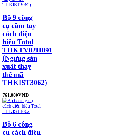
Bộ 9 công
cụ cầm tay
cách điện
hiệu Total
THKTV02H091
(Ngưng sản
xuất thay
thế mã
THKIST3062)
761,000
VND
Bộ 6 công
cụ cách điện