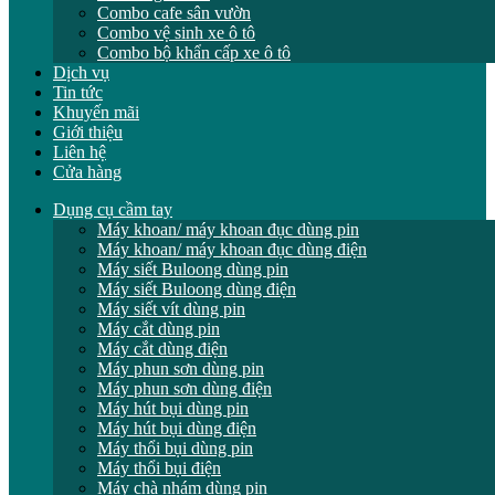
Combo cafe sân vườn
Combo vệ sinh xe ô tô
Combo bộ khẩn cấp xe ô tô
Dịch vụ
Tin tức
Khuyến mãi
Giới thiệu
Liên hệ
Cửa hàng
Dụng cụ cầm tay
Máy khoan/ máy khoan đục dùng pin
Máy khoan/ máy khoan đục dùng điện
Máy siết Buloong dùng pin
Máy siết Buloong dùng điện
Máy siết vít dùng pin
Máy cắt dùng pin
Máy cắt dùng điện
Máy phun sơn dùng pin
Máy phun sơn dùng điện
Máy hút bụi dùng pin
Máy hút bụi dùng điện
Máy thổi bụi dùng pin
Máy thổi bụi điện
Máy chà nhám dùng pin