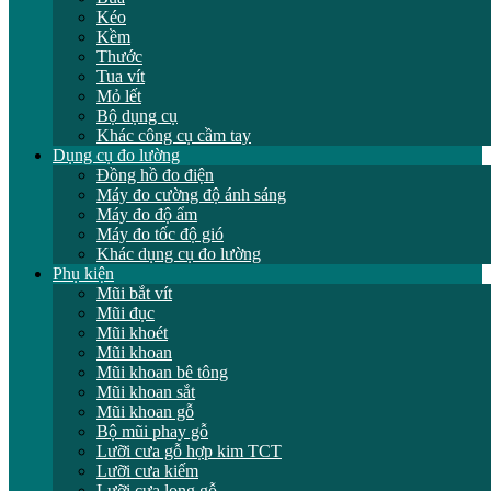
Kéo
Kềm
Thước
Tua vít
Mỏ lết
Bộ dụng cụ
Khác công cụ cầm tay
Dụng cụ đo lường
Đồng hồ đo điện
Máy đo cường độ ánh sáng
Máy đo độ ẩm
Máy đo tốc độ gió
Khác dụng cụ đo lường
Phụ kiện
Mũi bắt vít
Mũi đục
Mũi khoét
Mũi khoan
Mũi khoan bê tông
Mũi khoan sắt
Mũi khoan gỗ
Bộ mũi phay gỗ
Lưỡi cưa gỗ hợp kim TCT
Lưỡi cưa kiếm
Lưỡi cưa lọng gỗ