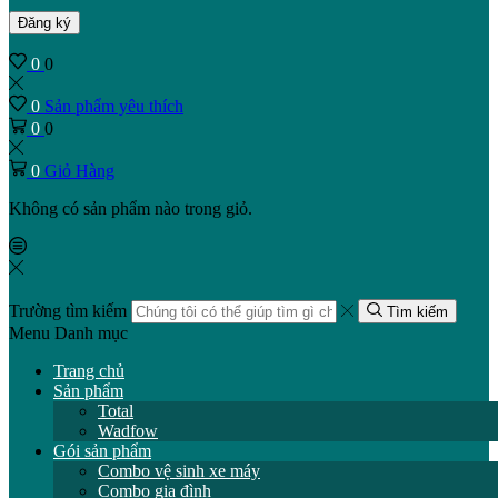
Đăng ký
0
0
0
Sản phẩm yêu thích
0
0
0
Giỏ Hàng
Không có sản phẩm nào trong giỏ.
Trường tìm kiếm
Tìm kiếm
Menu
Danh mục
Trang chủ
Sản phẩm
Total
Wadfow
Gói sản phẩm
Combo vệ sinh xe máy
Combo gia đình