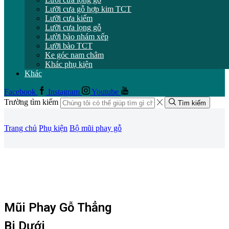
Lưỡi cưa gỗ hợp kim TCT
Lưỡi cưa kiếm
Lưỡi cưa lọng gỗ
Lười bào nhám xếp
Lưỡi bào TCT
Ke góc nam châm
Khác phụ kiện
Khác
Facebook
Instagram
Youtube
Trường tìm kiếm
Tìm kiếm
Trang chủ
Phụ kiện
Bộ mũi phay gỗ
Mũi Phay Gỗ Thẳng
Bi Dưới