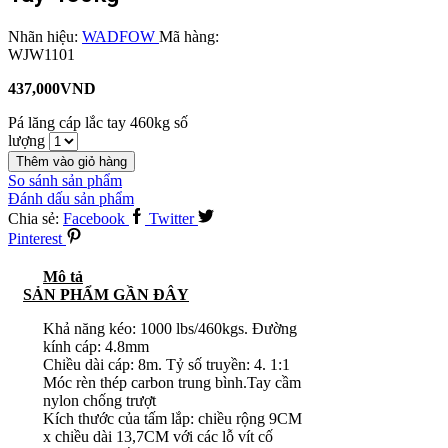
Nhãn hiệu:
WADFOW
Mã hàng:
WJW1101
437,000
VND
Pá lăng cáp lắc tay 460kg số
lượng
Thêm vào giỏ hàng
So sánh sản phẩm
Đánh dấu sản phẩm
Chia sẻ:
Facebook
Twitter
Pinterest
Mô tả
SẢN PHẨM GẦN ĐÂY
Khả năng kéo: 1000 lbs/460kgs. Đường
kính cáp: 4.8mm
Chiều dài cáp: 8m. Tỷ số truyền: 4. 1:1
Móc rèn thép carbon trung bình.Tay cầm
nylon chống trượt
Kích thước của tấm lắp: chiều rộng 9CM
x chiều dài 13,7CM với các lỗ vít cố