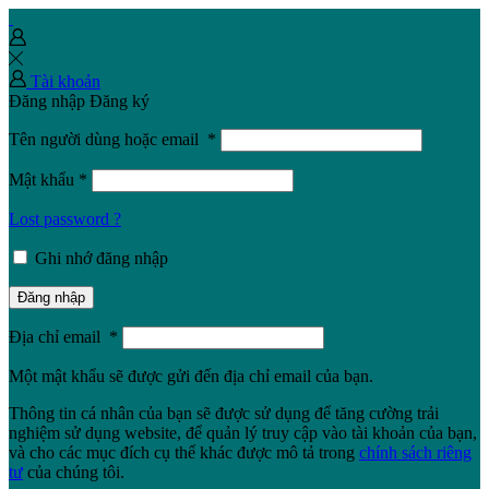
Tài khoản
Đăng nhập
Đăng ký
Tên người dùng hoặc email
*
Mật khẩu
*
Lost password ?
Ghi nhớ đăng nhập
Đăng nhập
Địa chỉ email
*
Một mật khẩu sẽ được gửi đến địa chỉ email của bạn.
Thông tin cá nhân của bạn sẽ được sử dụng để tăng cường trải
nghiệm sử dụng website, để quản lý truy cập vào tài khoản của bạn,
và cho các mục đích cụ thể khác được mô tả trong
chính sách riêng
tư
của chúng tôi.