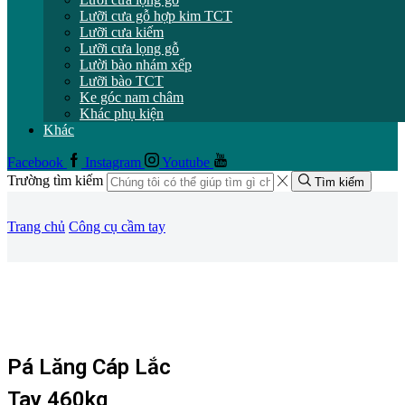
Lưỡi cưa gỗ hợp kim TCT
Lưỡi cưa kiếm
Lưỡi cưa lọng gỗ
Lười bào nhám xếp
Lưỡi bào TCT
Ke góc nam châm
Khác phụ kiện
Khác
Facebook
Instagram
Youtube
Trường tìm kiếm
Tìm kiếm
Trang chủ
Công cụ cầm tay
Pá Lăng Cáp Lắc
Tay 460kg