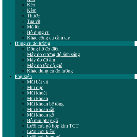
Kéo
Kềm
Thước
Tua vít
Mỏ lết
Bộ dụng cụ
Khác công cụ cầm tay
Dụng cụ đo lường
Đồng hồ đo điện
Máy đo cường độ ánh sáng
Máy đo độ ẩm
Máy đo tốc độ gió
Khác dụng cụ đo lường
Phụ kiện
Mũi bắt vít
Mũi đục
Mũi khoét
Mũi khoan
Mũi khoan bê tông
Mũi khoan sắt
Mũi khoan gỗ
Bộ mũi phay gỗ
Lưỡi cưa gỗ hợp kim TCT
Lưỡi cưa kiếm
Lưỡi cưa lọng gỗ