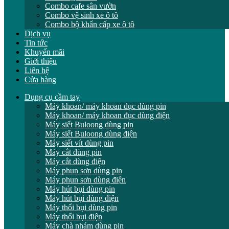
Combo cafe sân vườn
Combo vệ sinh xe ô tô
Combo bộ khẩn cấp xe ô tô
Dịch vụ
Tin tức
Khuyến mãi
Giới thiệu
Liên hệ
Cửa hàng
Dụng cụ cầm tay
Máy khoan/ máy khoan đục dùng pin
Máy khoan/ máy khoan đục dùng điện
Máy siết Buloong dùng pin
Máy siết Buloong dùng điện
Máy siết vít dùng pin
Máy cắt dùng pin
Máy cắt dùng điện
Máy phun sơn dùng pin
Máy phun sơn dùng điện
Máy hút bụi dùng pin
Máy hút bụi dùng điện
Máy thổi bụi dùng pin
Máy thổi bụi điện
Máy chà nhám dùng pin