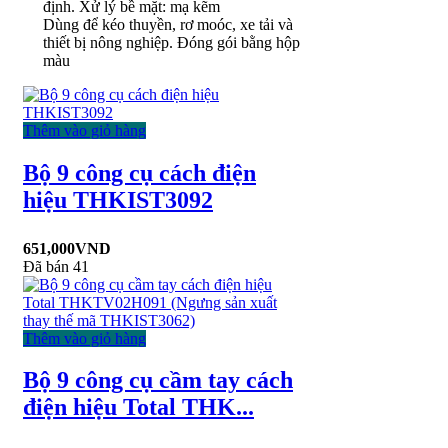
định. Xử lý bề mặt: mạ kẽm
Dùng để kéo thuyền, rơ moóc, xe tải và
thiết bị nông nghiệp. Đóng gói bằng hộp
màu
Thêm vào giỏ hàng
Bộ 9 công cụ cách điện
hiệu THKIST3092
651,000
VND
Đã bán 41
Thêm vào giỏ hàng
Bộ 9 công cụ cầm tay cách
điện hiệu Total THK...