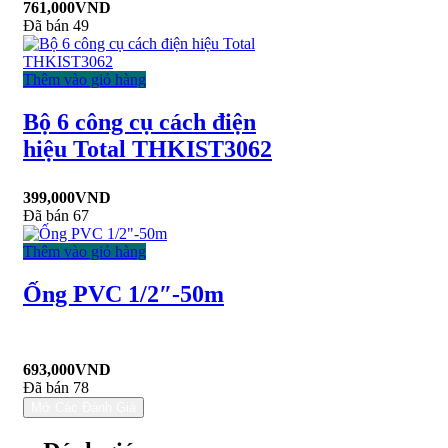
761,000
VND
Đã bán 49
Thêm vào giỏ hàng
Bộ 6 công cụ cách điện
hiệu Total THKIST3062
399,000
VND
Đã bán 67
Thêm vào giỏ hàng
Ống PVC 1/2″-50m
693,000
VND
Đã bán 78
Mở Các Đánh Giá