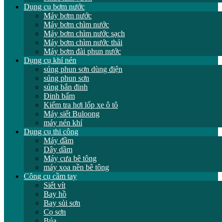
Dụng cụ bơm nước
Máy bơm nước
Máy bơm chìm nước
Máy bơm chìm nước sạch
Máy bơm chìm nước thải
Máy bơm đài phun nước
Dụng cụ khí nén
súng phun sơn dùng điện
súng phun sơn
súng bắn đinh
Đinh bấm
Kiểm tra hơi lốp xe ô tô
Máy siết Buloong
máy nén khí
Dụng cụ thi công
Máy đầm
Dây dầm
Máy cưa bê tông
máy xoa nền bê tông
Công cụ cầm tay
Siết vít
Bay hồ
Bay sủi sơn
Cọ sơn
Búa