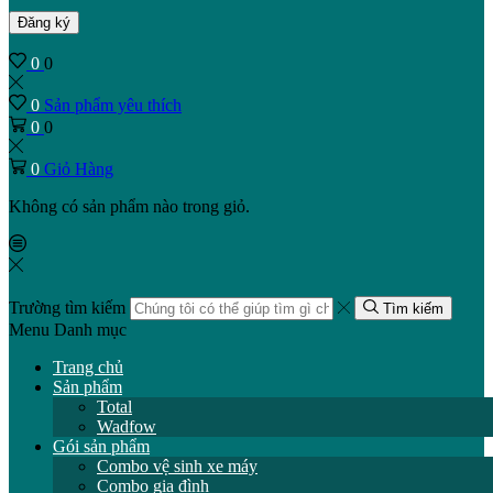
Đăng ký
0
0
0
Sản phẩm yêu thích
0
0
0
Giỏ Hàng
Không có sản phẩm nào trong giỏ.
Trường tìm kiếm
Tìm kiếm
Menu
Danh mục
Trang chủ
Sản phẩm
Total
Wadfow
Gói sản phẩm
Combo vệ sinh xe máy
Combo gia đình