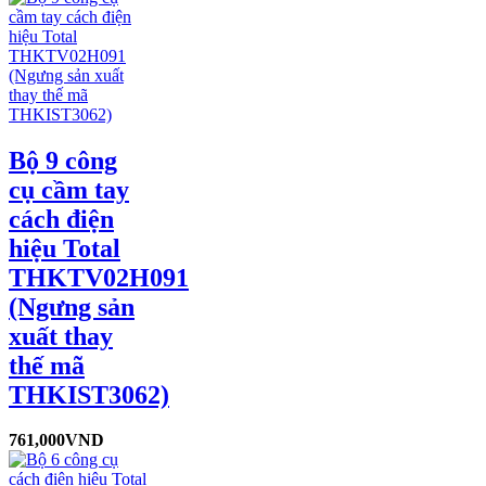
Bộ 9 công
cụ cầm tay
cách điện
hiệu Total
THKTV02H091
(Ngưng sản
xuất thay
thế mã
THKIST3062)
761,000
VND