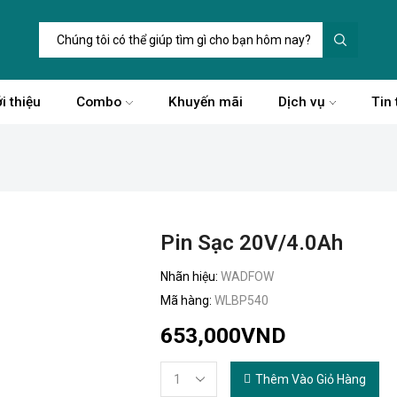
Trường
tìm
kiếm
i thiệu
Combo
Khuyến mãi
Dịch vụ
Tin 
Pin Sạc 20V/4.0Ah
Nhãn hiệu:
WADFOW
Mã hàng:
WLBP540
653,000
VND
Thêm Vào Giỏ Hàng
Pin