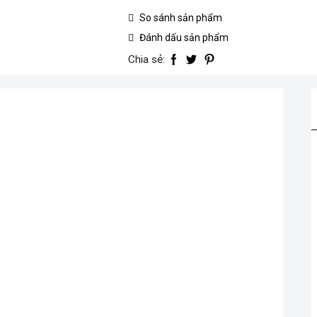
sạc
So sánh sản phẩm
20V/4.0Ah
số
Đánh dấu sản phẩm
lượng
Chia sẻ: