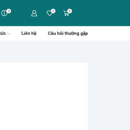
0
0
0
tức
Liên hệ
Câu hỏi thường gặp