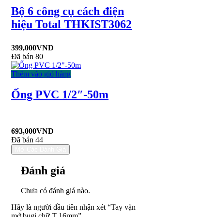
Bộ 6 công cụ cách điện
hiệu Total THKIST3062
399,000
VND
Đã bán 80
Thêm vào giỏ hàng
Ống PVC 1/2″-50m
693,000
VND
Đã bán 44
Mở Các Đánh Giá
Đánh giá
Chưa có đánh giá nào.
Hãy là người đầu tiên nhận xét “Tay vặn
mở bugi chữ T 16mm”