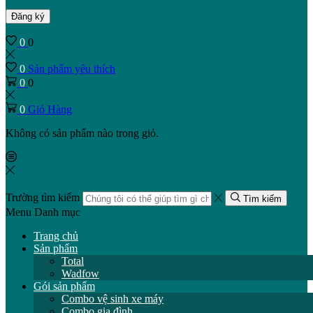
Đăng ký
0
0
0
Sản phẩm yêu thích
0
0
0
Giỏ Hàng
Không có sản phẩm nào trong giỏ.
Trường tìm kiếm
Tìm kiếm
Menu
Danh mục
Trang chủ
Sản phẩm
Total
Wadfow
Gói sản phẩm
Combo vệ sinh xe máy
Combo gia đình