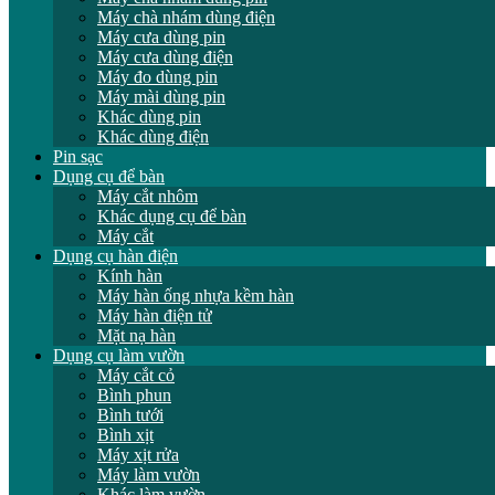
Máy chà nhám dùng điện
Máy cưa dùng pin
Máy cưa dùng điện
Máy đo dùng pin
Máy mài dùng pin
Khác dùng pin
Khác dùng điện
Pin sạc
Dụng cụ để bàn
Máy cắt nhôm
Khác dụng cụ để bàn
Máy cắt
Dụng cụ hàn điện
Kính hàn
Máy hàn ống nhựa kềm hàn
Máy hàn điện tử
Mặt nạ hàn
Dụng cụ làm vườn
Máy cắt cỏ
Bình phun
Bình tưới
Bình xịt
Máy xịt rửa
Máy làm vườn
Khác làm vườn