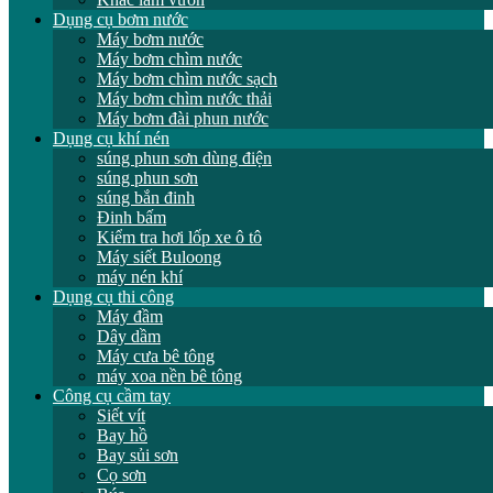
Dụng cụ bơm nước
Máy bơm nước
Máy bơm chìm nước
Máy bơm chìm nước sạch
Máy bơm chìm nước thải
Máy bơm đài phun nước
Dụng cụ khí nén
súng phun sơn dùng điện
súng phun sơn
súng bắn đinh
Đinh bấm
Kiểm tra hơi lốp xe ô tô
Máy siết Buloong
máy nén khí
Dụng cụ thi công
Máy đầm
Dây dầm
Máy cưa bê tông
máy xoa nền bê tông
Công cụ cầm tay
Siết vít
Bay hồ
Bay sủi sơn
Cọ sơn