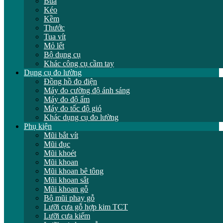
Búa
Kéo
Kềm
Thước
Tua vít
Mỏ lết
Bộ dụng cụ
Khác công cụ cầm tay
Dụng cụ đo lường
Đồng hồ đo điện
Máy đo cường độ ánh sáng
Máy đo độ ẩm
Máy đo tốc độ gió
Khác dụng cụ đo lường
Phụ kiện
Mũi bắt vít
Mũi đục
Mũi khoét
Mũi khoan
Mũi khoan bê tông
Mũi khoan sắt
Mũi khoan gỗ
Bộ mũi phay gỗ
Lưỡi cưa gỗ hợp kim TCT
Lưỡi cưa kiếm