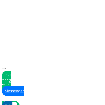
Gọi
0283
622
6629
Messenger