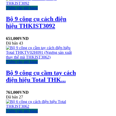
Thêm vào giỏ hàng
Bộ 9 công cụ cách điện
hiệu THKIST3092
651,000
VND
Đã bán 43
Thêm vào giỏ hàng
Bộ 9 công cụ cầm tay cách
điện hiệu Total THK...
761,000
VND
Đã bán 27
Thêm vào giỏ hàng