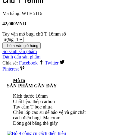
Chữ T 16mm
Mã hàng:
WTH5116
42,000
VND
Tay vặn mở bugi chữ T 16mm số
lượng
Thêm vào giỏ hàng
So sánh sản phẩm
Đánh dấu sản phẩm
Chia sẻ:
Facebook
Twitter
Pinterest
Mô tả
SẢN PHẨM GẦN ĐÂY
Kích thước:16mm
Chất liệu: thép carbon
Tay cầm T bọc nhựa
Chèn lớp cao su để bảo vệ và giữ chất
cách điện bugi. Mạ crom
Đóng gói bằng thẻ giấy