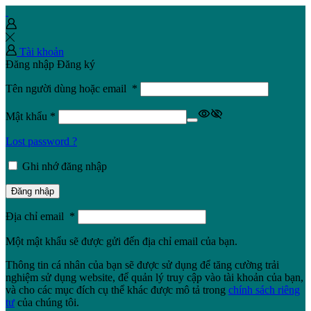
Tài khoản
Đăng nhập
Đăng ký
Tên người dùng hoặc email
*
Mật khẩu
*
Lost password ?
Ghi nhớ đăng nhập
Đăng nhập
Địa chỉ email
*
Một mật khẩu sẽ được gửi đến địa chỉ email của bạn.
Thông tin cá nhân của bạn sẽ được sử dụng để tăng cường trải
nghiệm sử dụng website, để quản lý truy cập vào tài khoản của bạn,
và cho các mục đích cụ thể khác được mô tả trong
chính sách riêng
tư
của chúng tôi.