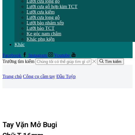
Lưỡi cưa lọng gỗ
Lưỡi cưa gỗ hợp kim TCT
Lưỡi cưa kiếm
Lưỡi cưa lọng gỗ
Lười bào nhám xếp
Lưỡi bào TCT
Ke góc nam châm
Khác phụ kiện
Khác
Facebook
Instagram
Youtube
Trường tìm kiếm
Tìm kiếm
Trang chủ
Công cụ cầm tay
Đầu Tuýp
Tay Vặn Mở Bugi