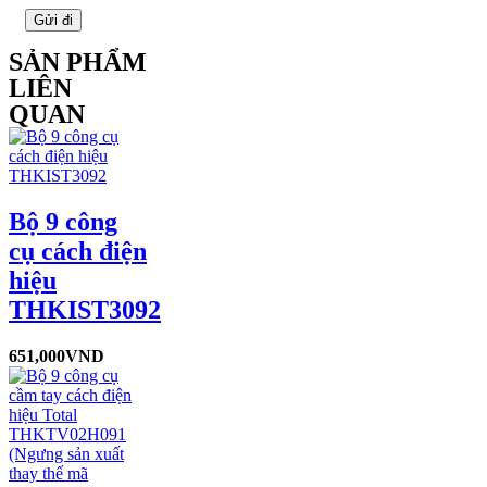
SẢN PHẨM
LIÊN
QUAN
Bộ 9 công
cụ cách điện
hiệu
THKIST3092
651,000
VND