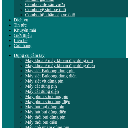
Combo cafe sân vườn
Combo vệ sinh xe ô tô
Combo bộ khẩn cấp xe ô tô
Dịch vụ
Tin tức
Khuyến mãi
Giới thiệu
Liên hệ
Cửa hàng
Dụng cụ cầm tay
Máy khoan/ máy khoan đục dùng pin
Máy khoan/ máy khoan đục dùng điện
Máy siết Buloong dùng pin
Máy siết Buloong dùng điện
Máy siết vít dùng pin
Máy cắt dùng pin
Máy cắt dùng điện
Máy phun sơn dùng pin
Máy phun sơn dùng điện
Máy hút bụi dùng pin
Máy hút bụi dùng điện
Máy thổi bụi dùng pin
Máy thổi bụi điện
Máy chà nhám dùng pin