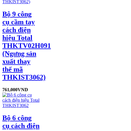
Bộ 9 công
cụ cầm tay
cách điện
hiệu Total
THKTV02H091
(Ngưng sản
xuất thay
thế mã
THKIST3062)
761,000
VND
Bộ 6 công
cụ cách điện