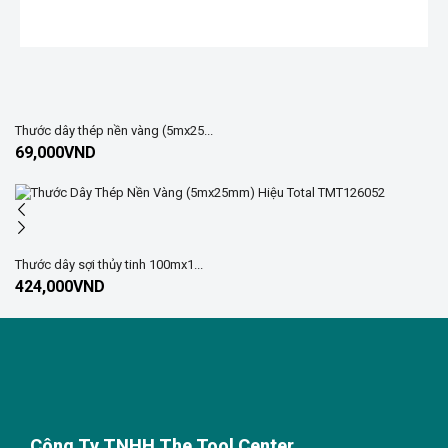
Thước dây thép nền vàng (5mx25...
69,000
VND
Thước dây sợi thủy tinh 100mx1...
424,000
VND
Công Ty TNHH The Tool Center