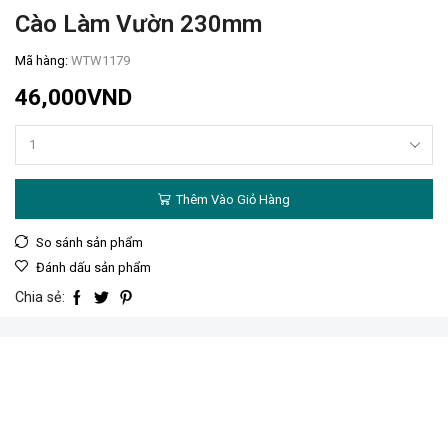
Cào Làm Vườn 230mm
Mã hàng:
WTW1179
46,000
VND
Cào
làm
vườn
Thêm Vào Giỏ Hàng
230mm
số
lượng
So sánh sản phẩm
Đánh dấu sản phẩm
Chia sẻ: