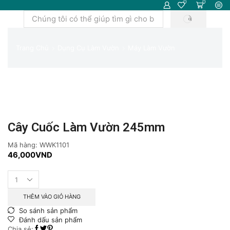
0
0
TÌM
Trường
KIẾM
tìm
kiếm
Trang Chủ
Dụng Cụ Làm Vườn
Máy Làm Vườn
Cây Cuốc Làm Vườn 245mm
Mã hàng:
WWK1101
46,000
VND
Cây
cuốc
làm
THÊM VÀO GIỎ HÀNG
vườn
So sánh sản phẩm
245mm
Đánh dấu sản phẩm
số
Chia sẻ: