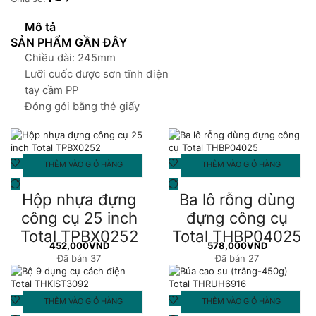
lượng
Mô tả
SẢN PHẨM GẦN ĐÂY
Chiều dài: 245mm
Lưỡi cuốc được sơn tĩnh điện
tay cầm PP
Đóng gói bằng thẻ giấy
THÊM VÀO GIỎ HÀNG
THÊM VÀO GIỎ HÀNG
Hộp nhựa đựng
Ba lô rỗng dùng
công cụ 25 inch
đựng công cụ
Total TPBX0252
Total THBP04025
452,000
VND
578,000
VND
Đã bán 37
Đã bán 27
THÊM VÀO GIỎ HÀNG
THÊM VÀO GIỎ HÀNG