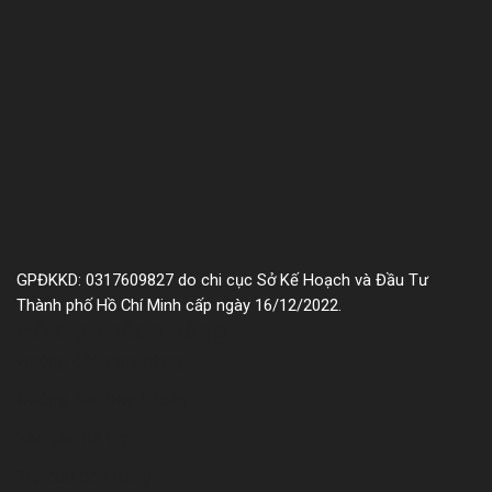
GPĐKKD: 0317609827 do chi cục Sở Kế Hoạch và Đầu Tư
Thành phố Hồ Chí Minh cấp ngày 16/12/2022.
Hỗ trợ khách hàng
Hướng dẫn mua hàng
Hướng dẫn thanh toán
Yêu cầu hỗ trợ
Tra cứu đơn hàng