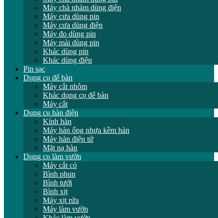
Máy chà nhám dùng điện
Máy cưa dùng pin
Máy cưa dùng điện
Máy đo dùng pin
Máy mài dùng pin
Khác dùng pin
Khác dùng điện
Pin sạc
Dụng cụ để bàn
Máy cắt nhôm
Khác dụng cụ để bàn
Máy cắt
Dụng cụ hàn điện
Kính hàn
Máy hàn ống nhựa kềm hàn
Máy hàn điện tử
Mặt nạ hàn
Dụng cụ làm vườn
Máy cắt cỏ
Bình phun
Bình tưới
Bình xịt
Máy xịt rửa
Máy làm vườn
Khác làm vườn