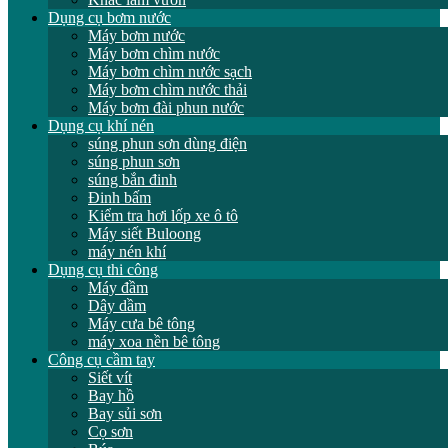
Dụng cụ bơm nước
Máy bơm nước
Máy bơm chìm nước
Máy bơm chìm nước sạch
Máy bơm chìm nước thải
Máy bơm đài phun nước
Dụng cụ khí nén
súng phun sơn dùng điện
súng phun sơn
súng bắn đinh
Đinh bấm
Kiểm tra hơi lốp xe ô tô
Máy siết Buloong
máy nén khí
Dụng cụ thi công
Máy đầm
Dây dầm
Máy cưa bê tông
máy xoa nền bê tông
Công cụ cầm tay
Siết vít
Bay hồ
Bay sủi sơn
Cọ sơn