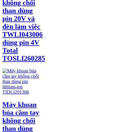
không chổi
than dùng
pin 20V và
đèn làm việc
TWLI043006
dùng pin 4V
Total
TOSLI260285
Máy khoan
búa cầm tay
không chổi
than dùng