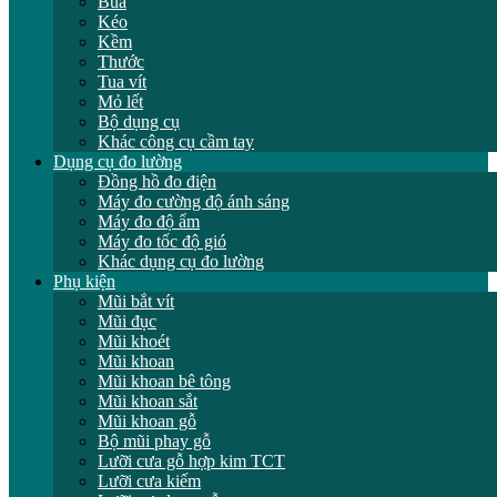
Búa
Kéo
Kềm
Thước
Tua vít
Mỏ lết
Bộ dụng cụ
Khác công cụ cầm tay
Dụng cụ đo lường
Đồng hồ đo điện
Máy đo cường độ ánh sáng
Máy đo độ ẩm
Máy đo tốc độ gió
Khác dụng cụ đo lường
Phụ kiện
Mũi bắt vít
Mũi đục
Mũi khoét
Mũi khoan
Mũi khoan bê tông
Mũi khoan sắt
Mũi khoan gỗ
Bộ mũi phay gỗ
Lưỡi cưa gỗ hợp kim TCT
Lưỡi cưa kiếm