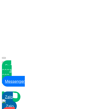
Gọi
0283
622
6629
Messenger
Zalo