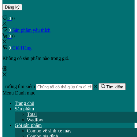
Đăng ký
0
0
0
Sản phẩm yêu thích
0
0
0
Giỏ Hàng
Không có sản phẩm nào trong giỏ.
Trường tìm kiếm
Tìm kiếm
Menu
Danh mục
Trang chủ
Sản phẩm
Total
Wadfow
Gói sản phẩm
Combo vệ sinh xe máy
Combo gia đình