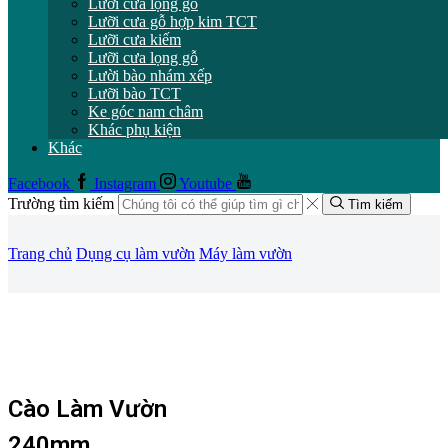
Lưỡi cưa lọng gỗ
Lưỡi cưa gỗ hợp kim TCT
Lưỡi cưa kiếm
Lưỡi cưa lọng gỗ
Lười bào nhám xếp
Lưỡi bào TCT
Ke góc nam châm
Khác phụ kiện
Khác
Facebook
Instagram
Youtube
Trường tìm kiếm
Tìm kiếm
Trang chủ
Dụng cụ làm vườn
Máy làm vườn
Cào Làm Vườn
240mm