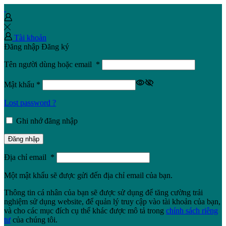
Tài khoản
Đăng nhập
Đăng ký
Tên người dùng hoặc email
*
Mật khẩu
*
Lost password ?
Ghi nhớ đăng nhập
Đăng nhập
Địa chỉ email
*
Một mật khẩu sẽ được gửi đến địa chỉ email của bạn.
Thông tin cá nhân của bạn sẽ được sử dụng để tăng cường trải
nghiệm sử dụng website, để quản lý truy cập vào tài khoản của bạn,
và cho các mục đích cụ thể khác được mô tả trong
chính sách riêng
tư
của chúng tôi.