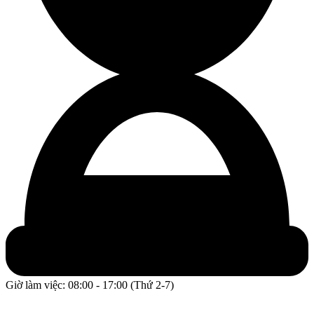
Giờ làm việc: 08:00 - 17:00 (Thứ 2-7)
GPĐKKD: 0317609827 do chi cục Sở Kế Hoạch và Đầu Tư
Thành phố Hồ Chí Minh cấp ngày 16/12/2022.