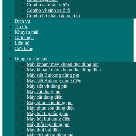
Combo cafe sân vườn
Combo vệ sinh xe ô tô
Combo bộ khẩn cấp xe ô tô
Dịch vụ
Tin tức
Khuyến mãi
Giới thiệu
Liên hệ
Cửa hàng
Dụng cụ cầm tay
Máy khoan/ máy khoan đục dùng pin
Máy khoan/ máy khoan đục dùng điện
Máy siết Buloong dùng pin
Máy siết Buloong dùng điện
Máy siết vít dùng pin
Máy cắt dùng pin
Máy cắt dùng điện
Máy phun sơn dùng pin
Máy phun sơn dùng điện
Máy hút bụi dùng pin
Máy hút bụi dùng điện
Máy thổi bụi dùng pin
Máy thổi bụi điện
Máy chà nhám dùng pin