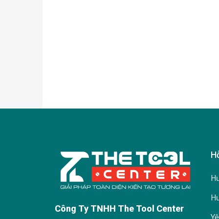
H
Hư
Hư
Công Ty TNHH The Tool Center
Yê