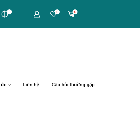
0
0
0
tức
Liên hệ
Câu hỏi thường gặp