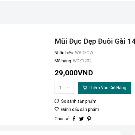
Mũi Đục Dẹp Đuôi Gài 
Nhãn hiệu:
WADFOW
Mã hàng:
WGZ1202
29,000
VND
Thêm Vào Giỏ Hàng
So sánh sản phẩm
Đánh dấu sản phẩm
Chia sẻ: