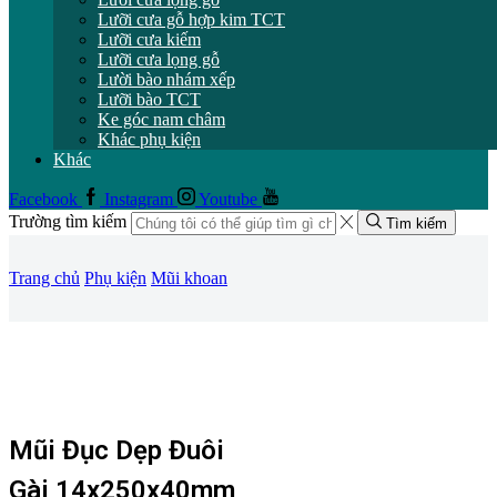
Lưỡi cưa gỗ hợp kim TCT
Lưỡi cưa kiếm
Lưỡi cưa lọng gỗ
Lười bào nhám xếp
Lưỡi bào TCT
Ke góc nam châm
Khác phụ kiện
Khác
Facebook
Instagram
Youtube
Trường tìm kiếm
Tìm kiếm
Trang chủ
Phụ kiện
Mũi khoan
Mũi Đục Dẹp Đuôi
Gài 14x250x40mm