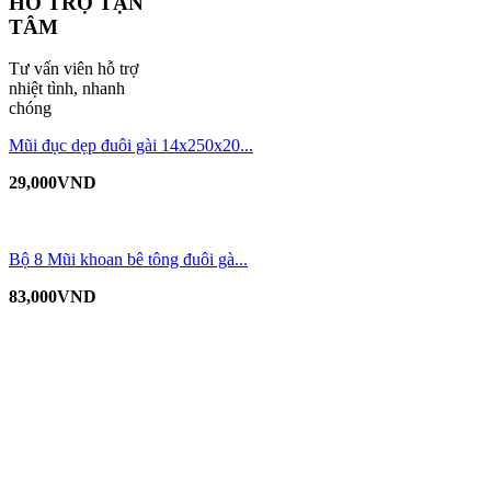
HỖ TRỢ TẬN
TÂM
Tư vấn viên hỗ trợ
nhiệt tình, nhanh
chóng
Mũi đục dẹp đuôi gài 14x250x20...
29,000
VND
Bộ 8 Mũi khoan bê tông đuôi gà...
83,000
VND