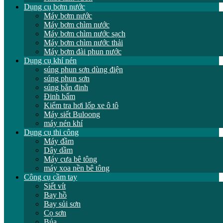
Dụng cụ bơm nước
Máy bơm nước
Máy bơm chìm nước
Máy bơm chìm nước sạch
Máy bơm chìm nước thải
Máy bơm đài phun nước
Dụng cụ khí nén
súng phun sơn dùng điện
súng phun sơn
súng bắn đinh
Đinh bấm
Kiểm tra hơi lốp xe ô tô
Máy siết Buloong
máy nén khí
Dụng cụ thi công
Máy đầm
Dây dầm
Máy cưa bê tông
máy xoa nền bê tông
Công cụ cầm tay
Siết vít
Bay hồ
Bay sủi sơn
Cọ sơn
Búa