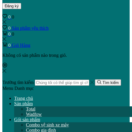
Đăng ký
0
0
0
Sản phẩm yêu thích
0
0
0
Giỏ Hàng
Không có sản phẩm nào trong giỏ.
Trường tìm kiếm
Tìm kiếm
Menu
Danh mục
Trang chủ
Sản phẩm
Total
Wadfow
Gói sản phẩm
Combo vệ sinh xe máy
Combo gia đình