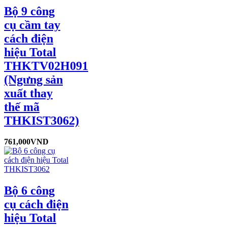
Bộ 9 công
cụ cầm tay
cách điện
hiệu Total
THKTV02H091
(Ngưng sản
xuất thay
thế mã
THKIST3062)
761,000
VND
Bộ 6 công
cụ cách điện
hiệu Total