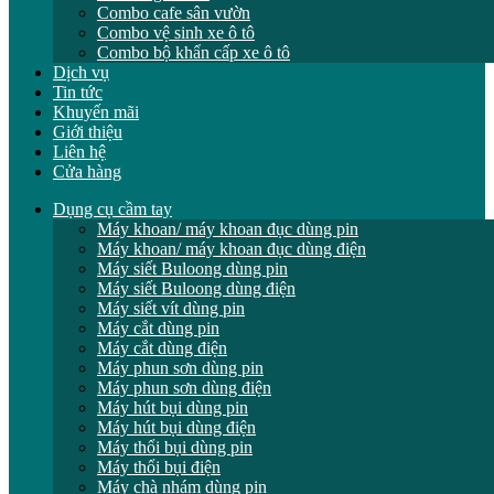
Combo cafe sân vườn
Combo vệ sinh xe ô tô
Combo bộ khẩn cấp xe ô tô
Dịch vụ
Tin tức
Khuyến mãi
Giới thiệu
Liên hệ
Cửa hàng
Dụng cụ cầm tay
Máy khoan/ máy khoan đục dùng pin
Máy khoan/ máy khoan đục dùng điện
Máy siết Buloong dùng pin
Máy siết Buloong dùng điện
Máy siết vít dùng pin
Máy cắt dùng pin
Máy cắt dùng điện
Máy phun sơn dùng pin
Máy phun sơn dùng điện
Máy hút bụi dùng pin
Máy hút bụi dùng điện
Máy thổi bụi dùng pin
Máy thổi bụi điện
Máy chà nhám dùng pin