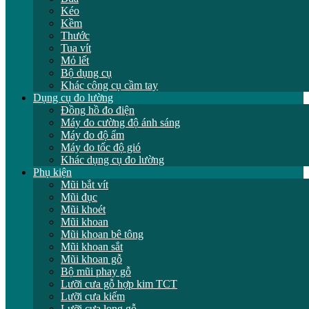
Kéo
Kềm
Thước
Tua vít
Mỏ lết
Bộ dụng cụ
Khác công cụ cầm tay
Dụng cụ đo lường
Đồng hồ đo điện
Máy đo cường độ ánh sáng
Máy đo độ ẩm
Máy đo tốc độ gió
Khác dụng cụ đo lường
Phụ kiện
Mũi bắt vít
Mũi đục
Mũi khoét
Mũi khoan
Mũi khoan bê tông
Mũi khoan sắt
Mũi khoan gỗ
Bộ mũi phay gỗ
Lưỡi cưa gỗ hợp kim TCT
Lưỡi cưa kiếm
Lưỡi cưa lọng gỗ