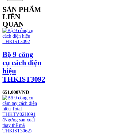
SẢN PHẨM
LIÊN
QUAN
Bộ 9 công
cụ cách điện
hiệu
THKIST3092
651,000
VND