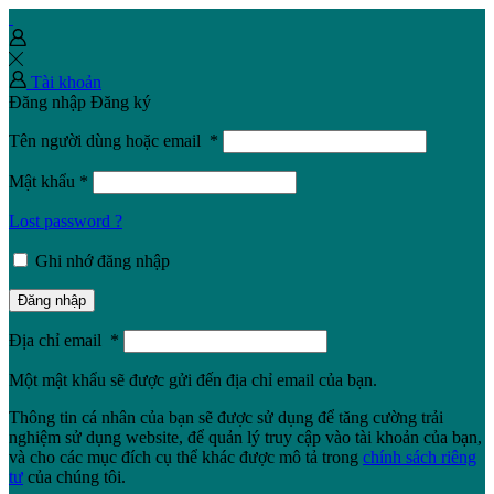
Tài khoản
Đăng nhập
Đăng ký
Tên người dùng hoặc email
*
Mật khẩu
*
Lost password ?
Ghi nhớ đăng nhập
Đăng nhập
Địa chỉ email
*
Một mật khẩu sẽ được gửi đến địa chỉ email của bạn.
Thông tin cá nhân của bạn sẽ được sử dụng để tăng cường trải
nghiệm sử dụng website, để quản lý truy cập vào tài khoản của bạn,
và cho các mục đích cụ thể khác được mô tả trong
chính sách riêng
tư
của chúng tôi.