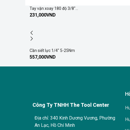
Tay vặn xoay 180 độ 3/8″...
231,000
VND
Cần siết lực 1/4″ 5-25Nm
557,000
VND
H
Công Ty TNHH The Tool Center
Hư
Địa chỉ: 340 Kinh Dương Vương, Phường
Hư
An Lạc, Hồ Chí Minh