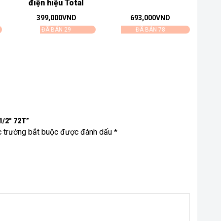
điện hiệu Total
THKIST3062
399,000
VND
693,000
VND
ĐÃ BÁN 29
ĐÃ BÁN 78
1/2″ 72T”
c trường bắt buộc được đánh dấu *