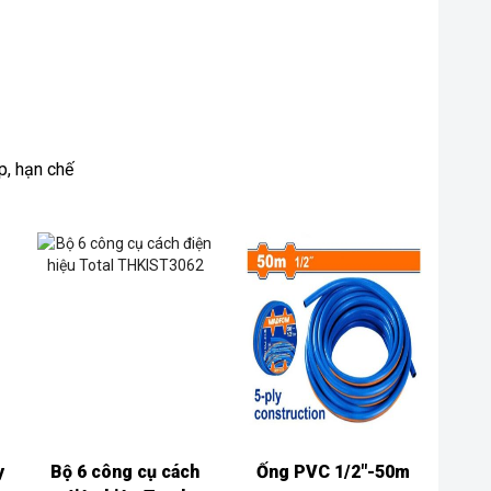
p, hạn chế
y
Bộ 6 công cụ cách
Ống PVC 1/2″-50m