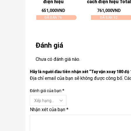
điện hiệu
cách điện hiệu Total
THKIST3092
THK...
651,000
VND
761,000
VND
ĐÃ BÁN 76
ĐÃ BÁN 92
Đánh giá
Chưa có đánh giá nào.
Hãy là người đầu tiên nhận xét “Tay vặn xoay 180 độ 
Địa chỉ email của bạn sẽ không được công bố. Cá
Đánh giá của bạn
*
Nhận xét của bạn
*