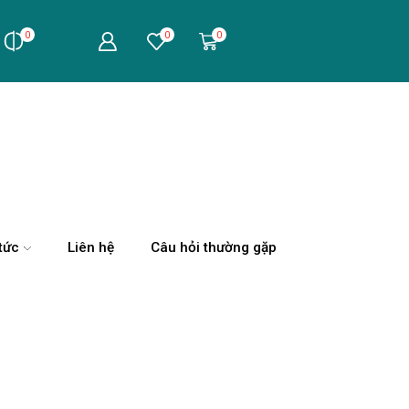
0
0
0
tức
Liên hệ
Câu hỏi thường gặp