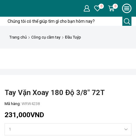
0
0
Trường
tìm
kiếm
Trang chủ
Công cụ cầm tay
Đầu Tuýp
Tay Vặn Xoay 180 Độ 3/8″ 72T
Mã hàng:
WRW4238
231,000
VND
Tay