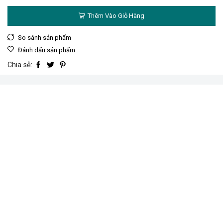
vặn
xoay
Thêm Vào Giỏ Hàng
180
độ
3/8"
So sánh sản phẩm
72T
Đánh dấu sản phẩm
số
lượng
Chia sẻ: