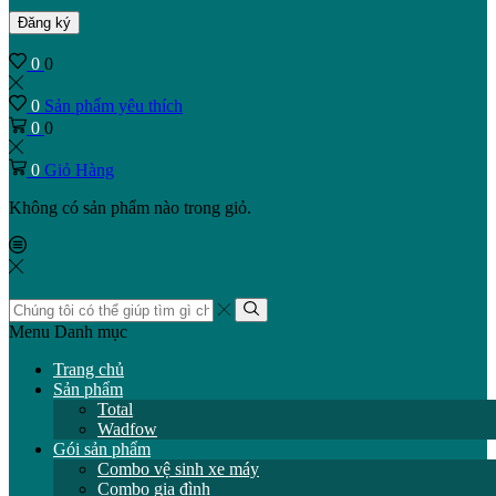
Đăng ký
0
0
0
Sản phẩm yêu thích
0
0
0
Giỏ Hàng
Không có sản phẩm nào trong giỏ.
Trường
tìm
Tìm
Menu
Danh mục
kiếm
kiếm
Trang chủ
Sản phẩm
Total
Wadfow
Gói sản phẩm
Combo vệ sinh xe máy
Combo gia đình