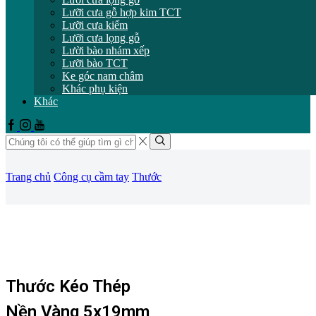
Lưỡi cưa gỗ hợp kim TCT
Lưỡi cưa kiếm
Lưỡi cưa lọng gỗ
Lười bào nhám xếp
Lưỡi bào TCT
Ke góc nam châm
Khác phụ kiện
Khác
Facebook
Instagram
Youtube
Trường
tìm
Tìm
kiếm
kiếm
Trang chủ
Công cụ cầm tay
Thước
Thước Kéo Thép
Nền Vàng 5x19mm