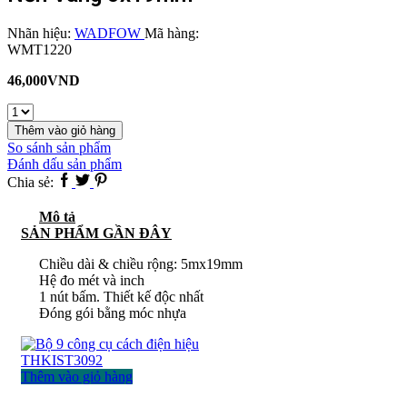
Nhãn hiệu:
WADFOW
Mã hàng:
WMT1220
46,000
VND
Thước
kéo
Thêm vào giỏ hàng
thép
So sánh sản phẩm
nền
Đánh dấu sản phẩm
vàng
Facebook
Twitter
Pinterest
Chia sẻ:
5x19mm
số
Mô tả
lượng
SẢN PHẨM GẦN ĐÂY
Chiều dài & chiều rộng: 5mx19mm
Hệ đo mét và inch
1 nút bấm. Thiết kế độc nhất
Đóng gói bằng móc nhựa
Thêm vào giỏ hàng