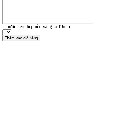
Thước kéo thép nền vàng 5x19mm...
Thước
kéo
Thêm vào giỏ hàng
thép
nền
vàng
5x19mm
số
lượng