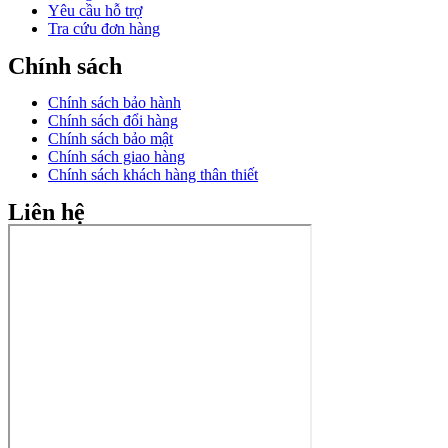
Yêu cầu hỗ trợ
Tra cứu đơn hàng
Chính sách
Chính sách bảo hành
Chính sách đổi hàng
Chính sách bảo mật
Chính sách giao hàng
Chính sách khách hàng thân thiết
Liên hệ
Facebook
Instagram
Email
Youtube