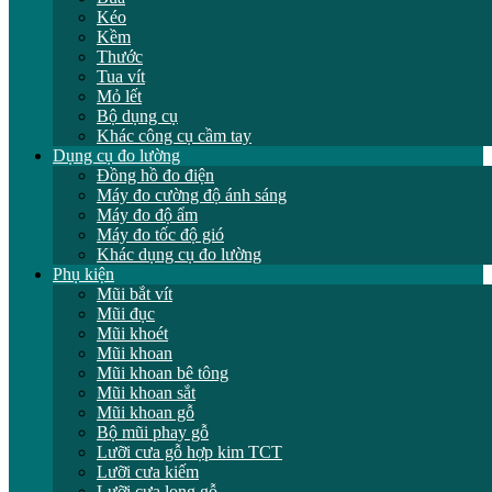
Kéo
Kềm
Thước
Tua vít
Mỏ lết
Bộ dụng cụ
Khác công cụ cầm tay
Dụng cụ đo lường
Đồng hồ đo điện
Máy đo cường độ ánh sáng
Máy đo độ ẩm
Máy đo tốc độ gió
Khác dụng cụ đo lường
Phụ kiện
Mũi bắt vít
Mũi đục
Mũi khoét
Mũi khoan
Mũi khoan bê tông
Mũi khoan sắt
Mũi khoan gỗ
Bộ mũi phay gỗ
Lưỡi cưa gỗ hợp kim TCT
Lưỡi cưa kiếm
Lưỡi cưa lọng gỗ