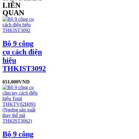
LIÊN
QUAN
Bộ 9 công
cụ cách điện
hiệu
THKIST3092
651,000
VND
Bộ 9 công