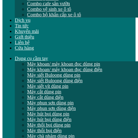
Combo cafe sân vườn
Combo vệ sinh xe ô tô
Combo bộ khẩn cấp xe ô tô
Dịch vụ
Tin tức
Khuyến mãi
Giới thiệu
Liên hệ
Cửa hàng
Dụng cụ cầm tay
Máy khoan/ máy khoan đục dùng pin
Máy khoan/ máy khoan đục dùng điện
Máy siết Buloong dùng pin
Máy siết Buloong dùng điện
Máy siết vít dùng pin
Máy cắt dùng pin
Máy cắt dùng điện
Máy phun sơn dùng pin
Máy phun sơn dùng điện
Máy hút bụi dùng pin
Máy hút bụi dùng điện
Máy thổi bụi dùng pin
Máy thổi bụi điện
Máy chà nhám dùng pin