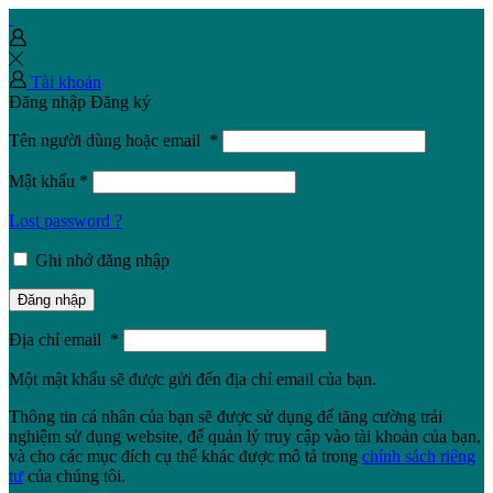
Tài khoản
Đăng nhập
Đăng ký
Tên người dùng hoặc email
*
Mật khẩu
*
Lost password ?
Ghi nhớ đăng nhập
Đăng nhập
Địa chỉ email
*
Một mật khẩu sẽ được gửi đến địa chỉ email của bạn.
Thông tin cá nhân của bạn sẽ được sử dụng để tăng cường trải
nghiệm sử dụng website, để quản lý truy cập vào tài khoản của bạn,
và cho các mục đích cụ thể khác được mô tả trong
chính sách riêng
tư
của chúng tôi.