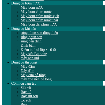
Dụng cụ bơm nước
Máy bơm nước
Máy bơm chìm nước
Máy bơm chìm nước sạch
Máy bơm chìm nước thải
Máy bơm đài phun nước
Dụng cụ khí nén
súng phun sơn dùng điện
súng phun sơn
súng bắn đinh
Đinh bấm
Kiểm tra hơi lốp xe ô tô
Máy siết Buloong
máy nén khí
Dụng cụ thi công
Máy đầm
Dây dầm
Máy cưa bê tông
máy xoa nền bê tông
Công cụ cầm tay
Siết vít
Bay hồ
Bay sủi sơn
Cọ sơn
Búa