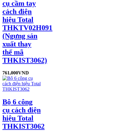
cụ cầm tay
cách điện
hiệu Total
THKTV02H091
(Ngưng sản
xuất thay
thế mã
THKIST3062)
761,000
VND
Bộ 6 công
cụ cách điện
hiệu Total
THKIST3062