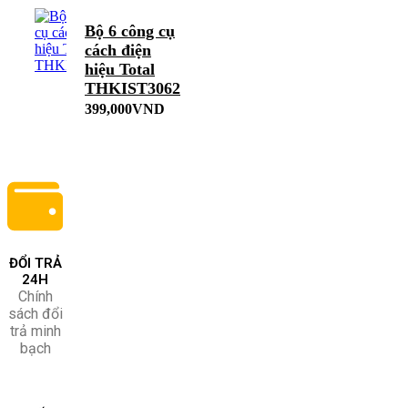
Bộ 6 công cụ
cách điện
hiệu Total
THKIST3062
399,000
VND
ĐỔI TRẢ
24H
Chính
sách đổi
trả minh
bạch