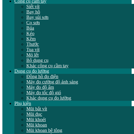
Công cụ cầm tay
Siết vít
Bay hồ
Bay sủi sơn
Cọ sơn
Búa
Kéo
Kềm
Thước
Tua vít
Mỏ lết
Bộ dụng cụ
Khác công cụ cầm tay
Dụng cụ đo lường
Đồng hồ đo điện
Máy đo cường độ ánh sáng
Máy đo độ ẩm
Máy đo tốc độ gió
Khác dụng cụ đo lường
Phụ kiện
Mũi bắt vít
Mũi đục
Mũi khoét
Mũi khoan
Mũi khoan bê tông