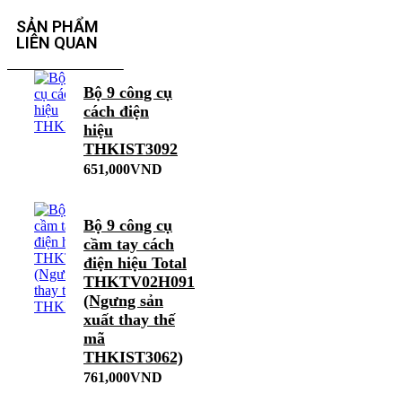
SẢN PHẨM
LIÊN QUAN
Bộ 9 công cụ
cách điện
hiệu
THKIST3092
651,000
VND
Bộ 9 công cụ
cầm tay cách
điện hiệu Total
THKTV02H091
(Ngưng sản
xuất thay thế
mã
THKIST3062)
761,000
VND