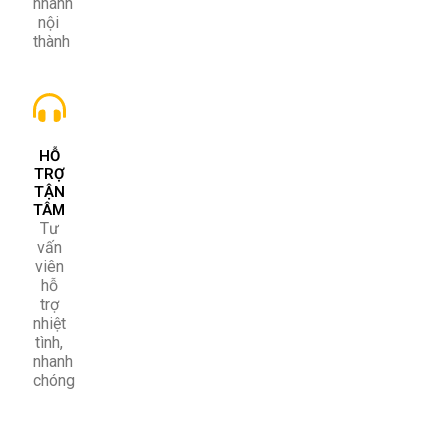
nhanh
nội
thành
HỖ
TRỢ
TẬN
TÂM
Tư
vấn
viên
hỗ
trợ
nhiệt
tình,
nhanh
chóng