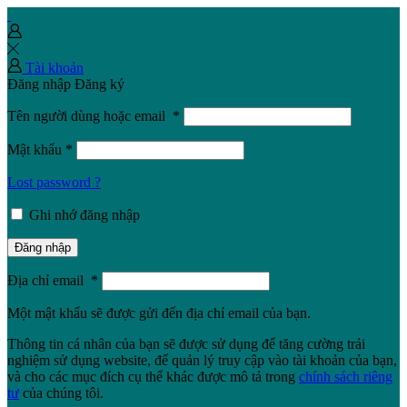
Tài khoản
Đăng nhập
Đăng ký
Tên người dùng hoặc email
*
Mật khẩu
*
Lost password ?
Ghi nhớ đăng nhập
Đăng nhập
Địa chỉ email
*
Một mật khẩu sẽ được gửi đến địa chỉ email của bạn.
Thông tin cá nhân của bạn sẽ được sử dụng để tăng cường trải
nghiệm sử dụng website, để quản lý truy cập vào tài khoản của bạn,
và cho các mục đích cụ thể khác được mô tả trong
chính sách riêng
tư
của chúng tôi.