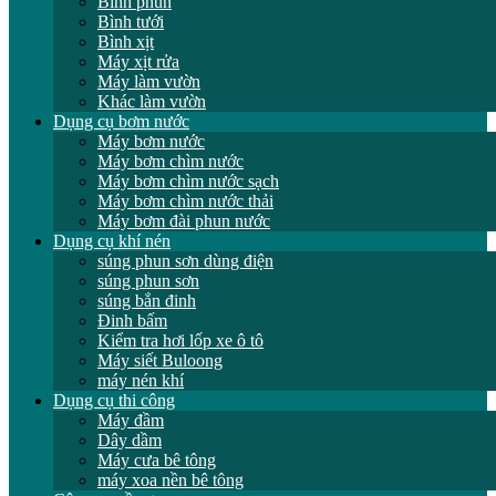
Bình phun
Bình tưới
Bình xịt
Máy xịt rửa
Máy làm vườn
Khác làm vườn
Dụng cụ bơm nước
Máy bơm nước
Máy bơm chìm nước
Máy bơm chìm nước sạch
Máy bơm chìm nước thải
Máy bơm đài phun nước
Dụng cụ khí nén
súng phun sơn dùng điện
súng phun sơn
súng bắn đinh
Đinh bấm
Kiểm tra hơi lốp xe ô tô
Máy siết Buloong
máy nén khí
Dụng cụ thi công
Máy đầm
Dây dầm
Máy cưa bê tông
máy xoa nền bê tông