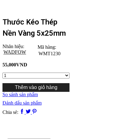
Thước Kéo Thép
Nền Vàng 5x25mm
Nhãn hiệu:
Mã hàng:
WADFOW
WMT1230
55,000
VND
Thước
kéo
thép
Thêm vào giỏ hàng
nền
So sánh sản phẩm
vàng
5x25mm
Đánh dấu sản phẩm
số
Facebook
Twitter
Pinterest
Chia sẻ:
lượng