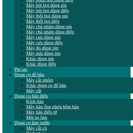
Máy hút bụi dùng pin
Máy hút bụi dùng điện
Máy thổi bụi dùng pin
Máy thổi bụi điện
Máy chà nhám dùng pin
Máy chà nhám dùng điện
Máy cưa dùng pin
Máy cưa dùng điện
Máy đo dùng pin
Máy mài dùng pin
Khác dùng pin
Khác dùng điện
Pin sạc
Dụng cụ để bàn
Máy cắt nhôm
Khác dụng cụ để bàn
Máy cắt
Dụng cụ hàn điện
Kính hàn
Máy hàn ống nhựa kềm hàn
Máy hàn điện tử
Mặt nạ hàn
Dụng cụ làm vườn
Máy cắt cỏ