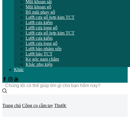
Mũi khoan sắt
Mũi khoan gỗ
Bộ mũi phay gỗ
Lưỡi cưa gỗ hợp kim TCT
Lưỡi cưa kiếm
Lưỡi cưa lọng gỗ
Lưỡi cưa gỗ hợp kim TCT
Lưỡi cưa kiếm
Lưỡi cưa lọng gỗ
Lười bào nhám xếp
Lưỡi bào TCT
Ke góc nam châm
Khác phụ kiện
Khác
Facebook
Instagram
Youtube
Trường
tìm
kiếm
Trang chủ
Công cụ cầm tay
Thước