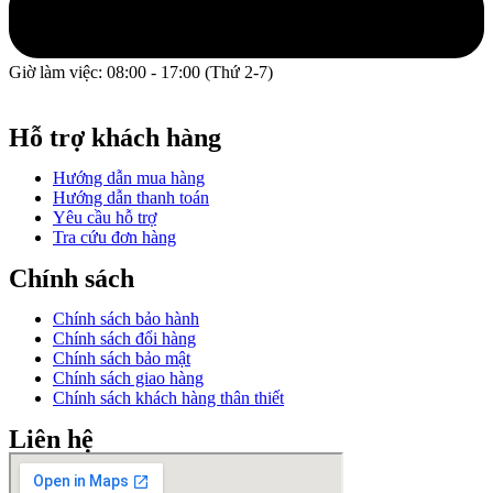
Giờ làm việc: 08:00 - 17:00 (Thứ 2-7)
GPĐKKD: 0317609827 do chi cục Sở Kế Hoạch và Đầu Tư
Thành phố Hồ Chí Minh cấp ngày 16/12/2022.
Hỗ trợ khách hàng
Hướng dẫn mua hàng
Hướng dẫn thanh toán
Yêu cầu hỗ trợ
Tra cứu đơn hàng
Chính sách
Chính sách bảo hành
Chính sách đổi hàng
Chính sách bảo mật
Chính sách giao hàng
Chính sách khách hàng thân thiết
Liên hệ
Facebook
Instagram
Email
Youtube