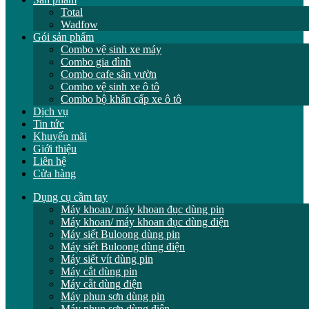
Total
Wadfow
Gói sản phẩm
Combo vệ sinh xe máy
Combo gia đình
Combo cafe sân vườn
Combo vệ sinh xe ô tô
Combo bộ khẩn cấp xe ô tô
Dịch vụ
Tin tức
Khuyến mãi
Giới thiệu
Liên hệ
Cửa hàng
Dụng cụ cầm tay
Máy khoan/ máy khoan đục dùng pin
Máy khoan/ máy khoan đục dùng điện
Máy siết Buloong dùng pin
Máy siết Buloong dùng điện
Máy siết vít dùng pin
Máy cắt dùng pin
Máy cắt dùng điện
Máy phun sơn dùng pin
Máy phun sơn dùng điện