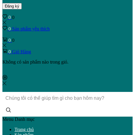
Đăng ký
0
0
0
Sản phẩm yêu thích
0
0
0
Giỏ Hàng
Không có sản phẩm nào trong giỏ.
Trường
tìm
kiếm
Menu
Danh mục
Trang chủ
Sản phẩm